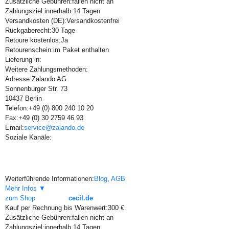
Zusätzliche Gebühren:
fallen nicht an
Zahlungsziel:
innerhalb 14 Tagen
Versandkosten (DE):
Versandkostenfrei
Rückgaberecht:
30 Tage
Retoure kostenlos:
Ja
Retourenschein:
im Paket enthalten
Lieferung in:
Weitere Zahlungsmethoden:
Adresse:
Zalando AG
Sonnenburger Str. 73
10437 Berlin
Telefon:
+49 (0) 800 240 10 20
Fax:
+49 (0) 30 2759 46 93
Email:
service@zalando.de
Soziale Kanäle:
Weiterführende Informationen:
Blog
,
AGB
Mehr Infos ▼
zum Shop
cecil.de
Kauf per Rechnung bis Warenwert:
300 €
Zusätzliche Gebühren:
fallen nicht an
Zahlungsziel:
innerhalb 14 Tagen