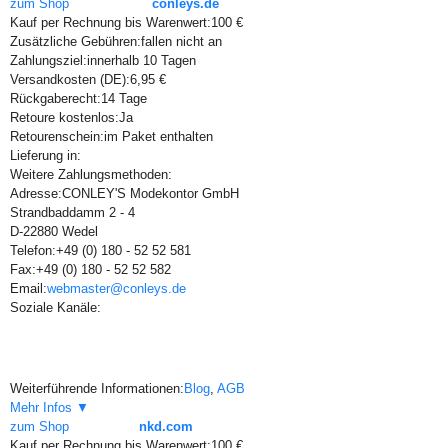
zum Shop
conleys.de
Kauf per Rechnung bis Warenwert:
100 €
Zusätzliche Gebühren:
fallen nicht an
Zahlungsziel:
innerhalb 10 Tagen
Versandkosten (DE):
6,95 €
Rückgaberecht:
14 Tage
Retoure kostenlos:
Ja
Retourenschein:
im Paket enthalten
Lieferung in:
Weitere Zahlungsmethoden:
Adresse:
CONLEY'S Modekontor GmbH
Strandbaddamm 2 - 4
D-22880 Wedel
Telefon:
+49 (0) 180 - 52 52 581
Fax:
+49 (0) 180 - 52 52 582
Email:
webmaster@conleys.de
Soziale Kanäle:
Weiterführende Informationen:
Blog
,
AGB
Mehr Infos ▼
zum Shop
nkd.com
Kauf per Rechnung bis Warenwert:
100 €