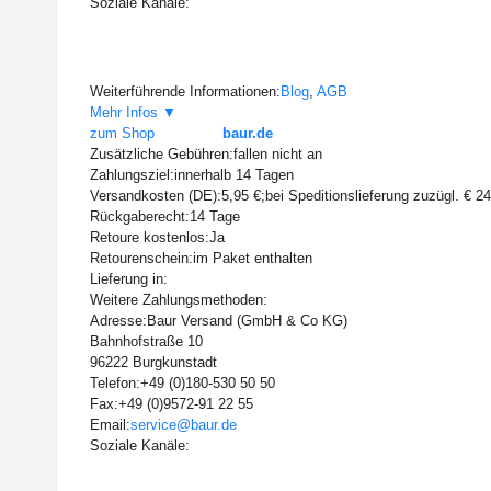
Soziale Kanäle:
Weiterführende Informationen:
Blog
,
AGB
Mehr Infos ▼
zum Shop
baur.de
Zusätzliche Gebühren:
fallen nicht an
Zahlungsziel:
innerhalb 14 Tagen
Versandkosten (DE):
5,95 €;bei Speditionslieferung zuzügl. € 2
Rückgaberecht:
14 Tage
Retoure kostenlos:
Ja
Retourenschein:
im Paket enthalten
Lieferung in:
Weitere Zahlungsmethoden:
Adresse:
Baur Versand (GmbH & Co KG)
Bahnhofstraße 10
96222 Burgkunstadt
Telefon:
+49 (0)180-530 50 50
Fax:
+49 (0)9572-91 22 55
Email:
service@baur.de
Soziale Kanäle: