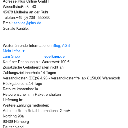
Adresse:
Plus Online GmbH
Wissollstraße 5 - 43
45478 Mülheim an der Ruhr
Telefon:
+49 (0) 208 - 882290
Email:
service@plus.de
Soziale Kanäle:
Weiterführende Informationen:
Blog
,
AGB
Mehr Infos ▼
zum Shop
voelkner.de
Kauf per Rechnung bis Warenwert:
100 €
Zusätzliche Gebühren:
fallen nicht an
Zahlungsziel:
innerhalb 14 Tagen
Versandkosten (DE):
€ 4,95 - Versandkostenfrei ab € 150,00 Warenkorb
Rückgaberecht:
14 Tage
Retoure kostenlos:
Ja
Retourenschein:
im Paket enthalten
Lieferung in:
Weitere Zahlungsmethoden:
Adresse:
Re-In Retail International GmbH
Nordring 98a
90409 Nürnberg
Deutschland