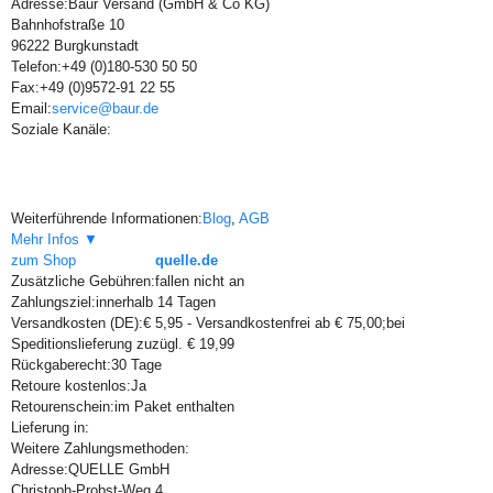
Adresse:
Baur Versand (GmbH & Co KG)
Bahnhofstraße 10
96222 Burgkunstadt
Telefon:
+49 (0)180-530 50 50
Fax:
+49 (0)9572-91 22 55
Email:
service@baur.de
Soziale Kanäle:
Weiterführende Informationen:
Blog
,
AGB
Mehr Infos ▼
zum Shop
quelle.de
Zusätzliche Gebühren:
fallen nicht an
Zahlungsziel:
innerhalb 14 Tagen
Versandkosten (DE):
€ 5,95 - Versandkostenfrei ab € 75,00;bei
Speditionslieferung zuzügl. € 19,99
Rückgaberecht:
30 Tage
Retoure kostenlos:
Ja
Retourenschein:
im Paket enthalten
Lieferung in:
Weitere Zahlungsmethoden:
Adresse:
QUELLE GmbH
Christoph-Probst-Weg 4