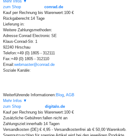
Mehr Infos ▼
zum Shop
conrad.de
Kauf per Rechnung bis Warenwert:
100 €
Rückgaberecht:
14 Tage
Lieferung in:
Weitere Zahlungsmethoden:
Adresse:
Conrad Electronic SE
Klaus-Conrad-Str. 1
92240 Hirschau
Telefon:
+49 (0) 1805 - 312111
Fax:
+49 (0) 1805 - 312110
Email:
webmaster@conrad.de
Soziale Kanäle:
Weiterführende Informationen:
Blog
,
AGB
Mehr Infos ▼
zum Shop
digitalo.de
Kauf per Rechnung bis Warenwert:
100 €
Zusätzliche Gebühren:
fallen nicht an
Zahlungsziel:
innerhalb 14 Tagen
Versandkosten (DE):
€ 4,95 - Versandkostenfrei ab € 50,00 Warenkorb.
Sperrgutzuschlag für sperrige Artikel wird bei den jeweiligen Produkte