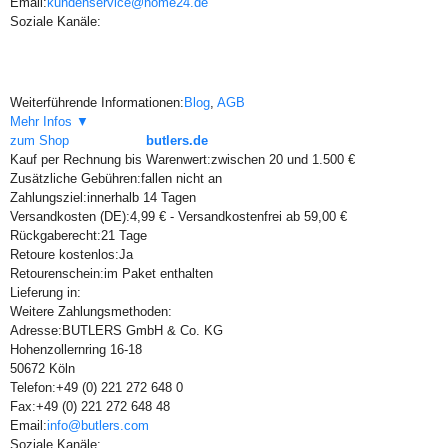
Email:
kundenservice@home24.de
Soziale Kanäle:
Weiterführende Informationen:
Blog
,
AGB
Mehr Infos ▼
zum Shop
butlers.de
Kauf per Rechnung bis Warenwert:
zwischen 20 und 1.500 €
Zusätzliche Gebühren:
fallen nicht an
Zahlungsziel:
innerhalb 14 Tagen
Versandkosten (DE):
4,99 € - Versandkostenfrei ab 59,00 €
Rückgaberecht:
21 Tage
Retoure kostenlos:
Ja
Retourenschein:
im Paket enthalten
Lieferung in:
Weitere Zahlungsmethoden:
Adresse:
BUTLERS GmbH & Co. KG
Hohenzollernring 16-18
50672 Köln
Telefon:
+49 (0) 221 272 648 0
Fax:
+49 (0) 221 272 648 48
Email:
info@butlers.com
Soziale Kanäle: