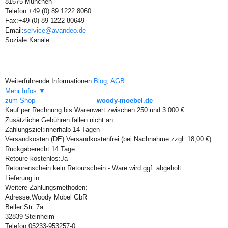
81675 München
Telefon:
+49 (0) 89 1222 8060
Fax:
+49 (0) 89 1222 80649
Email:
service@avandeo.de
Soziale Kanäle:
Weiterführende Informationen:
Blog
,
AGB
Mehr Infos ▼
zum Shop
woody-moebel.de
Kauf per Rechnung bis Warenwert:
zwischen 250 und 3.000 €
Zusätzliche Gebühren:
fallen nicht an
Zahlungsziel:
innerhalb 14 Tagen
Versandkosten (DE):
Versandkostenfrei (bei Nachnahme zzgl. 18,00 €)
Rückgaberecht:
14 Tage
Retoure kostenlos:
Ja
Retourenschein:
kein Retourschein - Ware wird ggf. abgeholt.
Lieferung in:
Weitere Zahlungsmethoden:
Adresse:
Woody Möbel GbR
Beller Str. 7a
32839 Steinheim
Telefon:
05233-953257-0