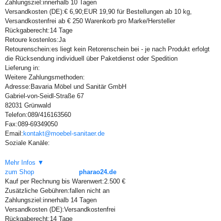
Zahlungsziel:
innerhalb 10 Tagen
Versandkosten (DE):
€ 6,90;EUR 19,90 für Bestellungen ab 10 kg,
Versandkostenfrei ab € 250 Warenkorb pro Marke/Hersteller
Rückgaberecht:
14 Tage
Retoure kostenlos:
Ja
Retourenschein:
es liegt kein Retorenschein bei - je nach Produkt erfolgt
die Rücksendung individuell über Paketdienst oder Spedition
Lieferung in:
Weitere Zahlungsmethoden:
Adresse:
Bavaria Möbel und Sanitär GmbH
Gabriel-von-Seidl-Straße 67
82031 Grünwald
Telefon:
089/416163560
Fax:
089-69349050
Email:
kontakt@moebel-sanitaer.de
Soziale Kanäle:
Mehr Infos ▼
zum Shop
pharao24.de
Kauf per Rechnung bis Warenwert:
2.500 €
Zusätzliche Gebühren:
fallen nicht an
Zahlungsziel:
innerhalb 14 Tagen
Versandkosten (DE):
Versandkostenfrei
Rückgaberecht:
14 Tage