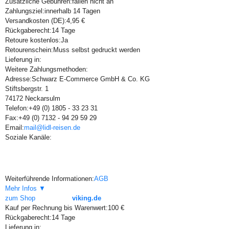
Zusätzliche Gebühren:
fallen nicht an
Zahlungsziel:
innerhalb 14 Tagen
Versandkosten (DE):
4,95 €
Rückgaberecht:
14 Tage
Retoure kostenlos:
Ja
Retourenschein:
Muss selbst gedruckt werden
Lieferung in:
Weitere Zahlungsmethoden:
Adresse:
Schwarz E-Commerce GmbH & Co. KG
Stiftsbergstr. 1
74172 Neckarsulm
Telefon:
+49 (0) 1805 - 33 23 31
Fax:
+49 (0) 7132 - 94 29 59 29
Email:
mail@lidl-reisen.de
Soziale Kanäle:
Weiterführende Informationen:
AGB
Mehr Infos ▼
zum Shop
viking.de
Kauf per Rechnung bis Warenwert:
100 €
Rückgaberecht:
14 Tage
Lieferung in: