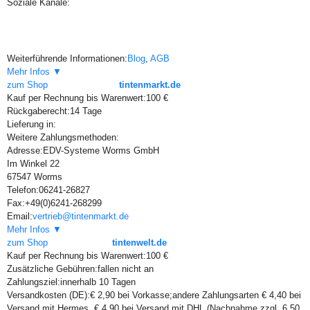
Soziale Kanäle:
Weiterführende Informationen:
Blog
,
AGB
Mehr Infos ▼
zum Shop
tintenmarkt.de
Kauf per Rechnung bis Warenwert:
100 €
Rückgaberecht:
14 Tage
Lieferung in:
Weitere Zahlungsmethoden:
Adresse:
EDV-Systeme Worms GmbH
Im Winkel 22
67547 Worms
Telefon:
06241-26827
Fax:
+49(0)6241-268299
Email:
vertrieb@tintenmarkt.de
Mehr Infos ▼
zum Shop
tintenwelt.de
Kauf per Rechnung bis Warenwert:
100 €
Zusätzliche Gebühren:
fallen nicht an
Zahlungsziel:
innerhalb 10 Tagen
Versandkosten (DE):
€ 2,90 bei Vorkasse;andere Zahlungsarten € 4,40 bei
Versand mit Hermes, € 4,90 bei Versand mit DHL (Nachnahme zzgl. 6,50